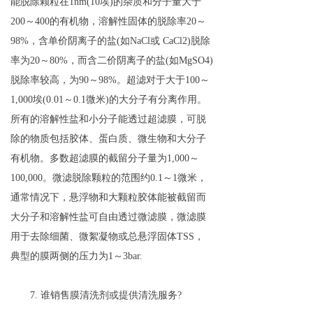
能脱除颗粒在1nm(10埃)的杂质和分子量大于
200～400的有机物，溶解性固体的脱除率20～
98%，含单价阴离子的盐(如NaCl或 CaCl2)脱除
率为20～80%，而含二价阴离子的盐(如MgSO4)
脱除率较高，为90～98%。超滤对于大于100～
1,000埃(0.01～0.1微米)的大分子有分离作用。
所有的溶解性盐和小分子能透过超滤膜，可脱
除的物质包括胶体、蛋白质、微生物和大分子
有机物。多数超滤膜的截留分子量为1,000～
100,000。微滤脱除颗粒的范围约0.1～1微米，
通常情况下，悬浮物和大颗粒胶体能被截留而
大分子和溶解性盐可自由透过微滤膜，微滤膜
用于去除细菌、微絮凝物或总悬浮固体TSS，
典型的膜两侧的压力为1～3bar.
7. 谁销售膜清洗剂或提供清洗服务?