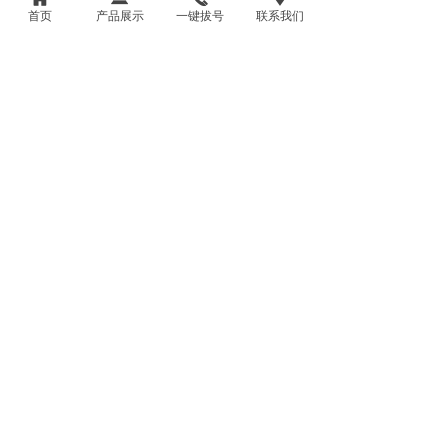
在标准压力下，产水量下降为了达到标准
首页
产品展示
一键拔号
联系我们
产水量，必须提高运行压力v进水与浓水间的压
降增加v，膜元件的重量增加v膜脱除率明显变
化(增加或降低)
当元件从压力容器内取出时，将水倒在竖
起的膜元件进水侧，水不能流过膜元件，仅从
端面溢出(表明进水流道完全堵塞)。
21. 怎样防止膜元件原包装内的微生物滋
生?
当保护液出现混浊时，很可能是因为微生
物滋生之故。用亚硫酸氢钠保护的膜元件应每
三个月查看一次。当保护液出现混浊时，应从
保存密封袋中取出元件，重新浸泡在新鲜保护