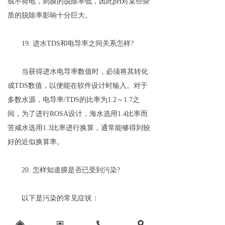
或不荷电，则膜的脱除率低，因此pH对某些杂
质的脱除率影响十分巨大。
19. 进水TDS和电导率之间关系怎样?
当获得进水电导率数值时，必须将其转化
成TDS数值，以便能在软件设计时输入。对于
多数水源，电导率/TDS的比率为1.2～1.7之
间，为了进行ROSA设计，海水选用1.4比率而
苦咸水选用1.3比率进行换算，通常能够得到较
好的近似换算率。
20. 怎样知道膜是否已受到污染?
以下是污染的常见症状：
낀
뀵
끅
끇