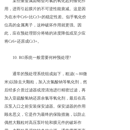
某些重金属如铬会对氯的氧化起到催化作
用，进而引起膜片的不可逆性能衰减。这是因
为在水中Cr6+比Cr3+的稳定性差。似乎氧化价
位高的金属离子，这种破坏作用就更强。因
此，应在预处理部分将铬的浓度降低或至少应
将Cr6+还原成Cr3+。
10. RO系统一般需要何种预处理?
通常的预处理系统组成如下，粗滤(～80微
米)以除去大颗粒，加入次氯酸钠等氧化剂，然
后经多介质过滤器或澄清池进行精密过滤，再
加入亚硫酸氢钠还原余氯等氧化剂，最后在高
压泵入口之前安装保安滤器。保安滤器的作用
顾名思义，它是作为最终的保险措施，以防止
偶然大颗粒对高压泵叶轮和膜元件的破坏作