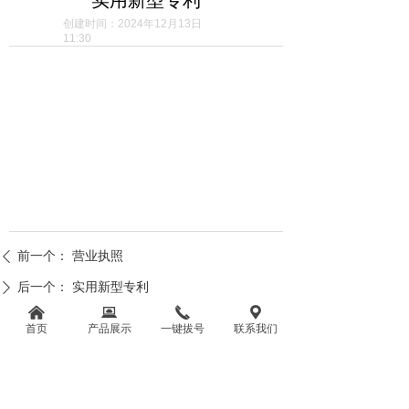
创建时间：
2024年12月13日
11:30
前一个：
营业执照
ꄴ
后一个：
实用新型专利
ꄲ
낀
뀵
끅
끇
首页
产品展示
一键拔号
联系我们
湖南溢泰净水科技有限公司
电话：0736-7281981