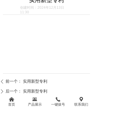
创建时间：
2024年12月13日
11:30
前一个：
实用新型专利
ꄴ
后一个：
实用新型专利
ꄲ
낀
뀵
끅
끇
首页
产品展示
一键拔号
联系我们
湖南溢泰净水科技有限公司
电话：0736-7281981