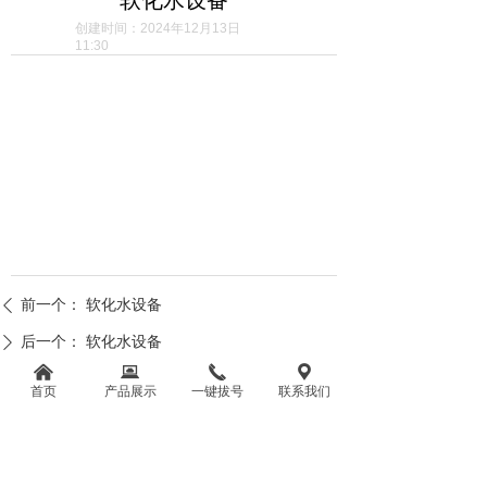
创建时间：
2024年12月13日
11:30
前一个：
软化水设备
ꄴ
后一个：
软化水设备
ꄲ
낀
뀵
끅
끇
首页
产品展示
一键拔号
联系我们
湖南溢泰净水科技有限公司
电话：0736-7281981