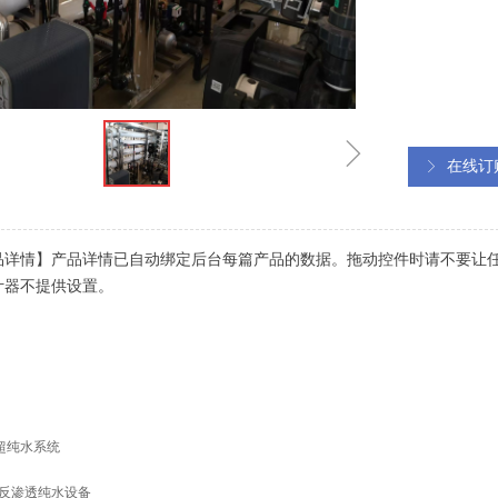
ꁇ
在线订
ꁕ
品详情】产品详情已自动绑定后台每篇产品的数据。拖动控件时请不要让
计器不提供设置。
I超纯水系统
反渗透纯水设备